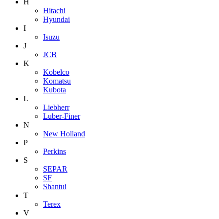
H
Hitachi
Hyundai
I
Isuzu
J
JCB
K
Kobelco
Komatsu
Kubota
L
Liebherr
Luber-Finer
N
New Holland
P
Perkins
S
SEPAR
SF
Shantui
T
Terex
V