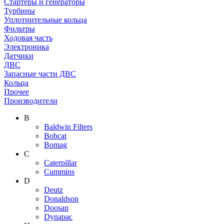
Стартеры и генераторы
Турбины
Уплотнительные кольца
Фильтры
Ходовая часть
Электроника
Датчики
ДВС
Запасные части ДВС
Кольца
Прочее
Производители
B
Baldwin Filters
Bobcat
Bomag
C
Caterpillar
Cummins
D
Deutz
Donaldson
Doosan
Dynapac