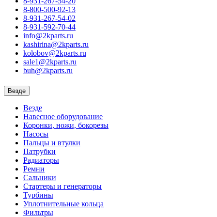
8-931-267-54-20
8-800-500-92-13
8-931-267-54-02
8-931-592-70-44
info@2kparts.ru
kashirina@2kparts.ru
kolobov@2kparts.ru
sale1@2kparts.ru
buh@2kparts.ru
Везде
Везде
Навесное оборудование
Коронки, ножи, бокорезы
Насосы
Пальцы и втулки
Патрубки
Радиаторы
Ремни
Сальники
Стартеры и генераторы
Турбины
Уплотнительные кольца
Фильтры