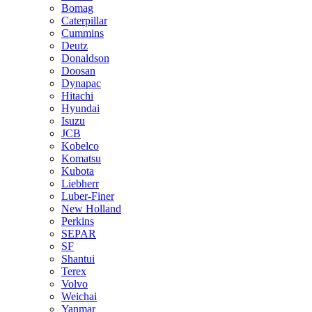
Bomag
Caterpillar
Cummins
Deutz
Donaldson
Doosan
Dynapac
Hitachi
Hyundai
Isuzu
JCB
Kobelco
Komatsu
Kubota
Liebherr
Luber-Finer
New Holland
Perkins
SEPAR
SF
Shantui
Terex
Volvo
Weichai
Yanmar