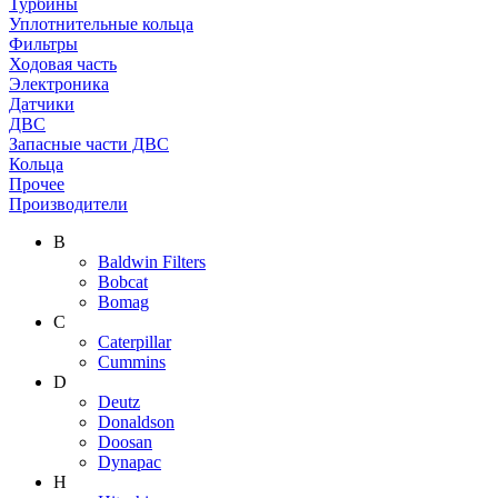
Турбины
Уплотнительные кольца
Фильтры
Ходовая часть
Электроника
Датчики
ДВС
Запасные части ДВС
Кольца
Прочее
Производители
B
Baldwin Filters
Bobcat
Bomag
C
Caterpillar
Cummins
D
Deutz
Donaldson
Doosan
Dynapac
H