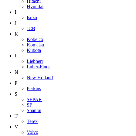
Hitachi
Hyundai
I
Isuzu
J
JCB
K
Kobelco
Komatsu
Kubota
L
Liebherr
Luber-Finer
N
New Holland
P
Perkins
S
SEPAR
SF
Shantui
T
Terex
V
Volvo