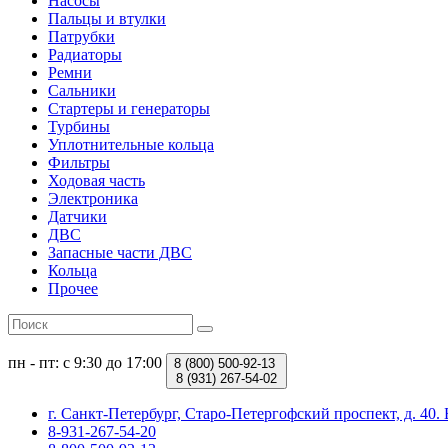
Насосы
Пальцы и втулки
Патрубки
Радиаторы
Ремни
Сальники
Стартеры и генераторы
Турбины
Уплотнительные кольца
Фильтры
Ходовая часть
Электроника
Датчики
ДВС
Запасные части ДВС
Кольца
Прочее
пн - пт: с 9:30 до 17:00
8 (800)
500-92-13
8 (931)
267-54-02
г. Санкт-Петербург, Старо-Петергофский проспект, д. 4
8-931-267-54-20