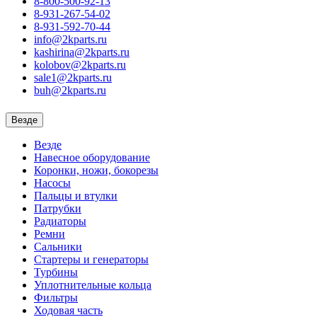
8-800-500-92-13
8-931-267-54-02
8-931-592-70-44
info@2kparts.ru
kashirina@2kparts.ru
kolobov@2kparts.ru
sale1@2kparts.ru
buh@2kparts.ru
Везде
Везде
Навесное оборудование
Коронки, ножи, бокорезы
Насосы
Пальцы и втулки
Патрубки
Радиаторы
Ремни
Сальники
Стартеры и генераторы
Турбины
Уплотнительные кольца
Фильтры
Ходовая часть