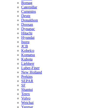
Bomag
Caterpillar
Cummins
Deutz
Donaldson
Doosan
Dynapac
Hitachi
Hyundai
Isuzu
JCB
Kobelco
Komatsu
Kubota
Liebherr
Luber-Finer
New Holland
Perkins
SEPAR
SF
Shantui
Terex
Volvo
Weichai
Yanmar