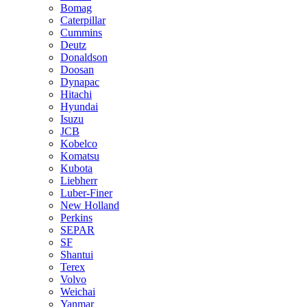
Bomag
Caterpillar
Cummins
Deutz
Donaldson
Doosan
Dynapac
Hitachi
Hyundai
Isuzu
JCB
Kobelco
Komatsu
Kubota
Liebherr
Luber-Finer
New Holland
Perkins
SEPAR
SF
Shantui
Terex
Volvo
Weichai
Yanmar