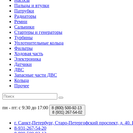
Насосы
Пальцы и втулки
Патрубки
Радиаторы
Ремни
Сальники
Стартеры и генераторы
Турбины
Уплотнительные кольца
Фильтры
Ходовая часть
Электроника
Датчики
ДВС
Запасные части ДВС
Кольца
Прочее
пн - пт: с 9:30 до 17:00
8 (800)
500-92-13
8 (931)
267-54-02
г. Санкт-Петербург, Старо-Петергофский проспект, д. 4
8-931-267-54-20