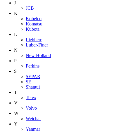
J
JCB
K
Kobelco
Komatsu
Kubota
L
Liebherr
Luber-Finer
N
New Holland
P
Perkins
S
SEPAR
SF
Shantui
T
Terex
V
Volvo
W
Weichai
Y
Yanmar