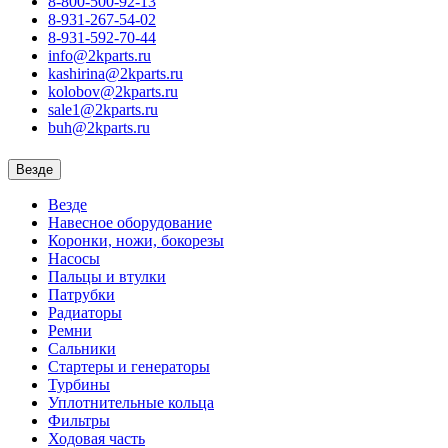
8-800-500-92-13
8-931-267-54-02
8-931-592-70-44
info@2kparts.ru
kashirina@2kparts.ru
kolobov@2kparts.ru
sale1@2kparts.ru
buh@2kparts.ru
Везде
Везде
Навесное оборудование
Коронки, ножи, бокорезы
Насосы
Пальцы и втулки
Патрубки
Радиаторы
Ремни
Сальники
Стартеры и генераторы
Турбины
Уплотнительные кольца
Фильтры
Ходовая часть