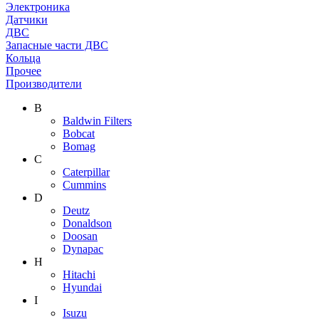
Электроника
Датчики
ДВС
Запасные части ДВС
Кольца
Прочее
Производители
B
Baldwin Filters
Bobcat
Bomag
C
Caterpillar
Cummins
D
Deutz
Donaldson
Doosan
Dynapac
H
Hitachi
Hyundai
I
Isuzu