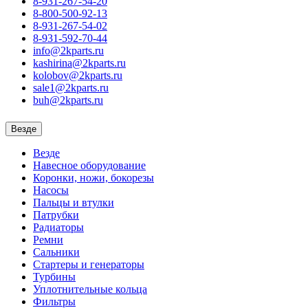
8-931-267-54-20
8-800-500-92-13
8-931-267-54-02
8-931-592-70-44
info@2kparts.ru
kashirina@2kparts.ru
kolobov@2kparts.ru
sale1@2kparts.ru
buh@2kparts.ru
Везде
Везде
Навесное оборудование
Коронки, ножи, бокорезы
Насосы
Пальцы и втулки
Патрубки
Радиаторы
Ремни
Сальники
Стартеры и генераторы
Турбины
Уплотнительные кольца
Фильтры