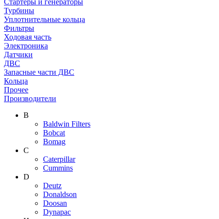
Стартеры и генераторы
Турбины
Уплотнительные кольца
Фильтры
Ходовая часть
Электроника
Датчики
ДВС
Запасные части ДВС
Кольца
Прочее
Производители
B
Baldwin Filters
Bobcat
Bomag
C
Caterpillar
Cummins
D
Deutz
Donaldson
Doosan
Dynapac