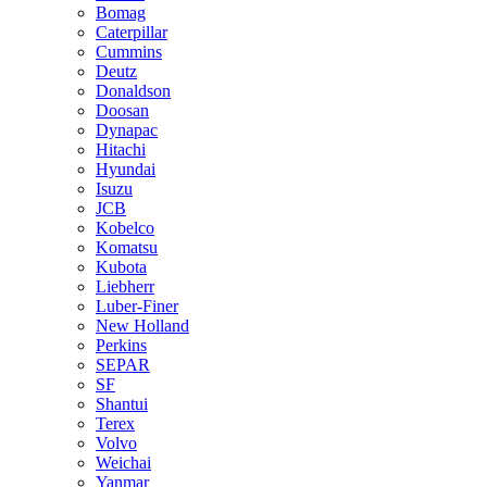
Bomag
Caterpillar
Cummins
Deutz
Donaldson
Doosan
Dynapac
Hitachi
Hyundai
Isuzu
JCB
Kobelco
Komatsu
Kubota
Liebherr
Luber-Finer
New Holland
Perkins
SEPAR
SF
Shantui
Terex
Volvo
Weichai
Yanmar