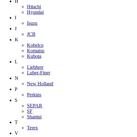
H
Hitachi
Hyundai
I
Isuzu
J
JCB
K
Kobelco
Komatsu
Kubota
L
Liebherr
Luber-Finer
N
New Holland
P
Perkins
S
SEPAR
SF
Shantui
T
Terex
V