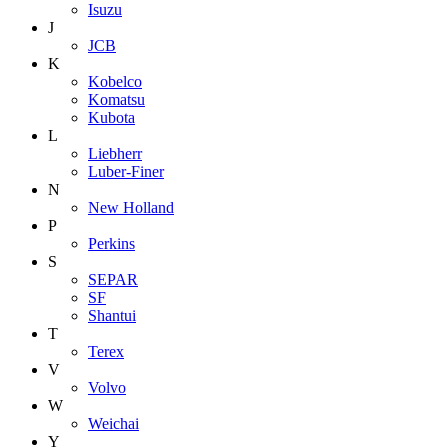
Isuzu
J
JCB
K
Kobelco
Komatsu
Kubota
L
Liebherr
Luber-Finer
N
New Holland
P
Perkins
S
SEPAR
SF
Shantui
T
Terex
V
Volvo
W
Weichai
Y