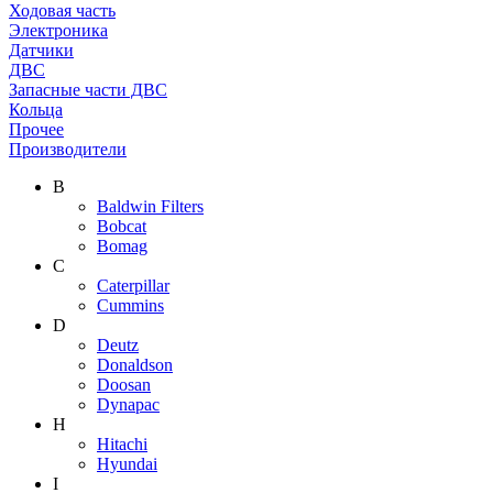
Ходовая часть
Электроника
Датчики
ДВС
Запасные части ДВС
Кольца
Прочее
Производители
B
Baldwin Filters
Bobcat
Bomag
C
Caterpillar
Cummins
D
Deutz
Donaldson
Doosan
Dynapac
H
Hitachi
Hyundai
I