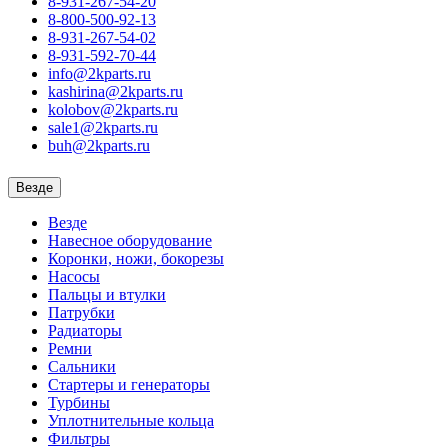
8-931-267-54-20
8-800-500-92-13
8-931-267-54-02
8-931-592-70-44
info@2kparts.ru
kashirina@2kparts.ru
kolobov@2kparts.ru
sale1@2kparts.ru
buh@2kparts.ru
Везде
Везде
Навесное оборудование
Коронки, ножи, бокорезы
Насосы
Пальцы и втулки
Патрубки
Радиаторы
Ремни
Сальники
Стартеры и генераторы
Турбины
Уплотнительные кольца
Фильтры