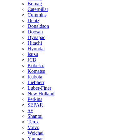
Bomag
Caterpillar
Cummins
Deutz
Donaldson
Doosan
Dynapac
Hitachi
Hyundai
Isuzu
JCB
Kobelco
Komatsu
Kubota
Liebherr
Luber-Finer
New Holland
Perkins
SEPAR
SF
Shantui
Terex
Volvo
Weichai
Yanmar