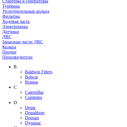
Стартеры и генераторы
Турбины
Уплотнительные кольца
Фильтры
Ходовая часть
Электроника
Датчики
ДВС
Запасные части ДВС
Кольца
Прочее
Производители
B
Baldwin Filters
Bobcat
Bomag
C
Caterpillar
Cummins
D
Deutz
Donaldson
Doosan
Dynapac