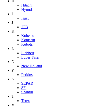
H
Hitachi
Hyundai
I
Isuzu
J
JCB
K
Kobelco
Komatsu
Kubota
L
Liebherr
Luber-Finer
N
New Holland
P
Perkins
S
SEPAR
SF
Shantui
T
Terex
V