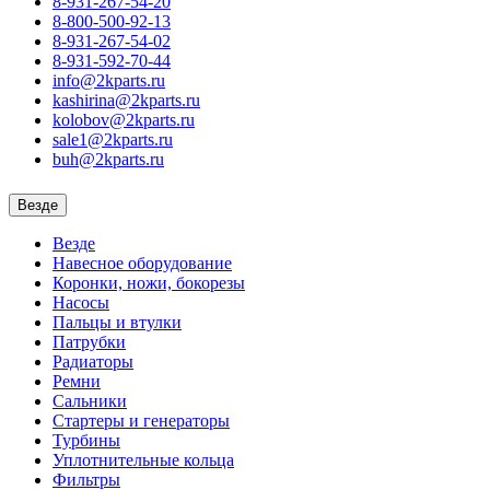
8-931-267-54-20
8-800-500-92-13
8-931-267-54-02
8-931-592-70-44
info@2kparts.ru
kashirina@2kparts.ru
kolobov@2kparts.ru
sale1@2kparts.ru
buh@2kparts.ru
Везде
Везде
Навесное оборудование
Коронки, ножи, бокорезы
Насосы
Пальцы и втулки
Патрубки
Радиаторы
Ремни
Сальники
Стартеры и генераторы
Турбины
Уплотнительные кольца
Фильтры