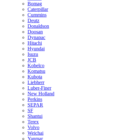
Bomag
Caterpillar
Cummins
Deutz
Donaldson
Doosan
Dynapac
Hitachi
Hyundai
Isuzu
JCB
Kobelco
Komatsu
Kubota
Liebherr
Luber-Finer
New Holland
Perkins
SEPAR
SF
Shantui
Terex
Volvo
Weichai
Yanmar