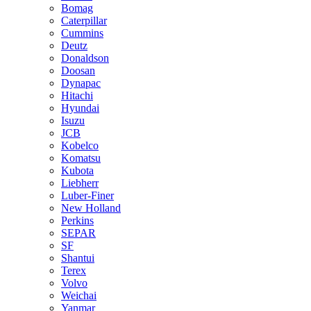
Bomag
Caterpillar
Cummins
Deutz
Donaldson
Doosan
Dynapac
Hitachi
Hyundai
Isuzu
JCB
Kobelco
Komatsu
Kubota
Liebherr
Luber-Finer
New Holland
Perkins
SEPAR
SF
Shantui
Terex
Volvo
Weichai
Yanmar