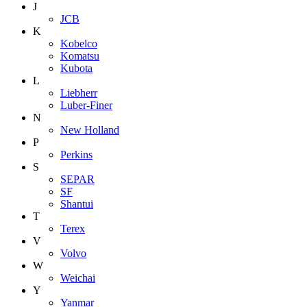
J
JCB
K
Kobelco
Komatsu
Kubota
L
Liebherr
Luber-Finer
N
New Holland
P
Perkins
S
SEPAR
SF
Shantui
T
Terex
V
Volvo
W
Weichai
Y
Yanmar