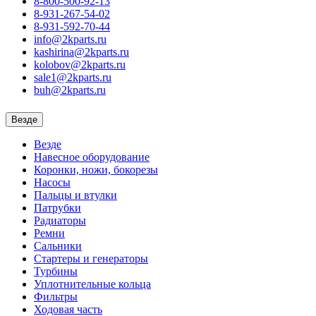
8-800-500-92-13
8-931-267-54-02
8-931-592-70-44
info@2kparts.ru
kashirina@2kparts.ru
kolobov@2kparts.ru
sale1@2kparts.ru
buh@2kparts.ru
Везде
Везде
Навесное оборудование
Коронки, ножи, бокорезы
Насосы
Пальцы и втулки
Патрубки
Радиаторы
Ремни
Сальники
Стартеры и генераторы
Турбины
Уплотнительные кольца
Фильтры
Ходовая часть