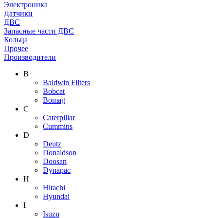
Электроника
Датчики
ДВС
Запасные части ДВС
Кольца
Прочее
Производители
B
Baldwin Filters
Bobcat
Bomag
C
Caterpillar
Cummins
D
Deutz
Donaldson
Doosan
Dynapac
H
Hitachi
Hyundai
I
Isuzu