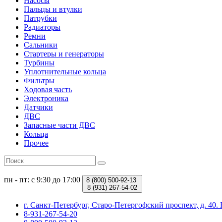
Насосы
Пальцы и втулки
Патрубки
Радиаторы
Ремни
Сальники
Стартеры и генераторы
Турбины
Уплотнительные кольца
Фильтры
Ходовая часть
Электроника
Датчики
ДВС
Запасные части ДВС
Кольца
Прочее
пн - пт: с 9:30 до 17:00
8 (800)
500-92-13
8 (931)
267-54-02
г. Санкт-Петербург, Старо-Петергофский проспект, д. 4
8-931-267-54-20