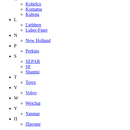
Kobelco
Komatsu
Kubota
L
Liebherr
Luber-Finer
N
New Holland
P
Perkins
S
SEPAR
SF
Shantui
T
Terex
V
Volvo
W
Weichai
Y
Yanmar
П
Прочие