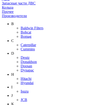
Запасные части ДВС
Кольца
Прочее
Производители
B
Baldwin Filters
Bobcat
Bomag
C
Caterpillar
Cummins
D
Deutz
Donaldson
Doosan
Dynapac
H
Hitachi
Hyundai
I
Isuzu
J
JCB
K