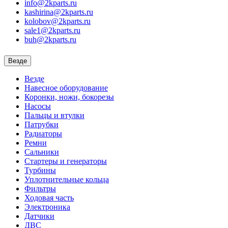
info@2kparts.ru
kashirina@2kparts.ru
kolobov@2kparts.ru
sale1@2kparts.ru
buh@2kparts.ru
Везде
Везде
Навесное оборудование
Коронки, ножи, бокорезы
Насосы
Пальцы и втулки
Патрубки
Радиаторы
Ремни
Сальники
Стартеры и генераторы
Турбины
Уплотнительные кольца
Фильтры
Ходовая часть
Электроника
Датчики
ДВС