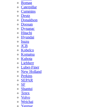
Bomag
Caterpillar
Cummins
Deutz
Donaldson
Doosan
Dynapac
Hitachi
Hyundai
Isuzu
JCB
Kobelco
Komatsu
Kubota
Liebherr
Luber-Finer
New Holland
Perkins
SEPAR
SF
Shantui
Terex
Volvo
Weichai
Yanmar