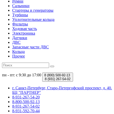
Ремни
Сальники
Стартеры и генераторы
Турбины
Уплотнительные кольца
Фильтры
Ходовая часть
Электроника
Датчики
ДВС
Запасные части ДВС
Кольца
Прочее
пн - пт: с 9:30 до 17:00
8 (800)
500-92-13
8 (931)
267-54-02
г. Санкт-Петербург, Старо-Петергофский проспект, д. 40.
БЦ "ПАРТНЕР"
8-931-267-54-20
8-800-500-92-13
8-931-267-54-02
8-931-592-70-44