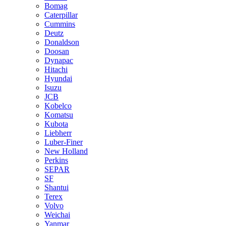
Bomag
Caterpillar
Cummins
Deutz
Donaldson
Doosan
Dynapac
Hitachi
Hyundai
Isuzu
JCB
Kobelco
Komatsu
Kubota
Liebherr
Luber-Finer
New Holland
Perkins
SEPAR
SF
Shantui
Terex
Volvo
Weichai
Yanmar