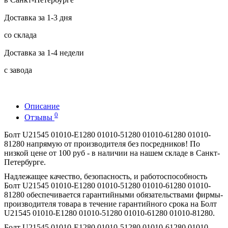
Доставка за 1-3 дня
со склада
Доставка за 1-4 недели
с завода
Описание
0
Отзывы
Болт U21545 01010-E1280 01010-51280 01010-61280 01010-
81280 напрямую от производителя без посредников! По
низкой цене от 100 руб - в наличии на нашем складе в Санкт-
Петербурге.
Надлежащее качество, безопасность, и работоспособность
Болт U21545 01010-E1280 01010-51280 01010-61280 01010-
81280 обеспечивается гарантийными обязательствами фирмы-
производителя товара в течение гарантийного срока на Болт
U21545 01010-E1280 01010-51280 01010-61280 01010-81280.
Болт U21545 01010-E1280 01010-51280 01010-61280 01010-