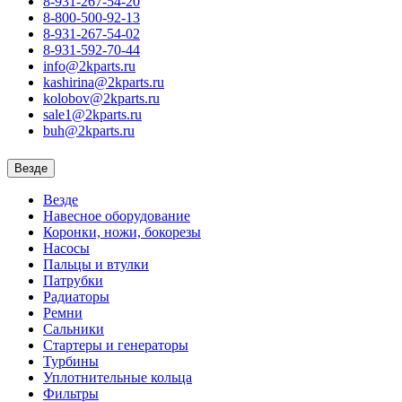
8-931-267-54-20
8-800-500-92-13
8-931-267-54-02
8-931-592-70-44
info@2kparts.ru
kashirina@2kparts.ru
kolobov@2kparts.ru
sale1@2kparts.ru
buh@2kparts.ru
Везде
Везде
Навесное оборудование
Коронки, ножи, бокорезы
Насосы
Пальцы и втулки
Патрубки
Радиаторы
Ремни
Сальники
Стартеры и генераторы
Турбины
Уплотнительные кольца
Фильтры