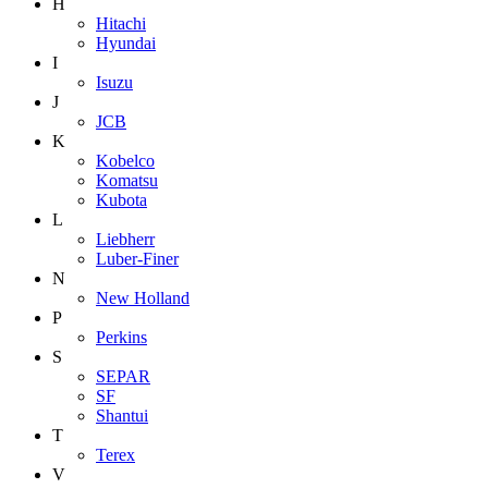
H
Hitachi
Hyundai
I
Isuzu
J
JCB
K
Kobelco
Komatsu
Kubota
L
Liebherr
Luber-Finer
N
New Holland
P
Perkins
S
SEPAR
SF
Shantui
T
Terex
V