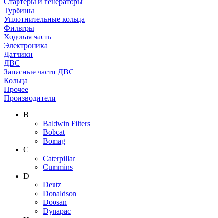
Стартеры и генераторы
Турбины
Уплотнительные кольца
Фильтры
Ходовая часть
Электроника
Датчики
ДВС
Запасные части ДВС
Кольца
Прочее
Производители
B
Baldwin Filters
Bobcat
Bomag
C
Caterpillar
Cummins
D
Deutz
Donaldson
Doosan
Dynapac