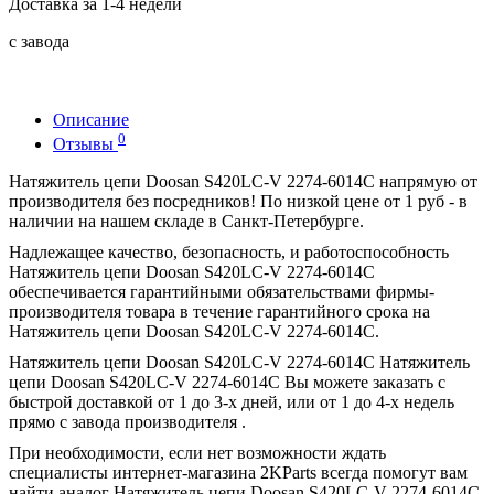
Доставка за 1-4 недели
с завода
Описание
0
Отзывы
Нaтяжитель цепи Dооsаn S420LC-V 2274-6014С напрямую от
производителя без посредников! По низкой цене от 1 руб - в
наличии на нашем складе в Санкт-Петербурге.
Надлежащее качество, безопасность, и работоспособность
Нaтяжитель цепи Dооsаn S420LC-V 2274-6014С
обеспечивается гарантийными обязательствами фирмы-
производителя товара в течение гарантийного срока на
Нaтяжитель цепи Dооsаn S420LC-V 2274-6014С.
Нaтяжитель цепи Dооsаn S420LC-V 2274-6014С Нaтяжитель
цепи Dооsаn S420LC-V 2274-6014С Вы можете заказать с
быстрой доставкой от 1 до 3-х дней, или от 1 до 4-х недель
прямо с завода производителя .
При необходимости, если нет возможности ждать
специалисты интернет-магазина 2KParts всегда помогут вам
найти аналог Нaтяжитель цепи Dооsаn S420LC-V 2274-6014С