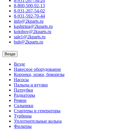
8-931-267-54-20
8-800-500-92-13
8-931-267-54-02
8-931-592-70-44
info@2kparts.ru
kashirina@2kparts.ru
kolobov@2kparts.ru
sale1@2kparts.ru
buh@2kparts.ru
Везде
Везде
Навесное оборудование
Коронки, ножи, бокорезы
Насосы
Пальцы и втулки
Патрубки
Радиаторы
Ремни
Сальники
Стартеры и генераторы
Турбины
Уплотнительные кольца
Фильтры