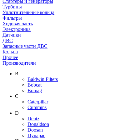
Стартеры и генераторы
Турбины
Уплотнительные кольца
Фильтры
Ходовая часть
Электроника
Датчики
ДВС
Запасные части ДВС
Кольца
Прочее
Производители
B
Baldwin Filters
Bobcat
Bomag
C
Caterpillar
Cummins
D
Deutz
Donaldson
Doosan
Dynapac