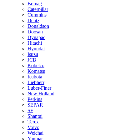
Bomag
Caterpillar
Cummins
Deutz
Donaldson
Doosan
Dynapac
Hitachi
Hyundai
Isuzu
JCB
Kobelco
Komatsu
Kubota
Liebherr
Luber-Finer
New Holland
Perkins
SEPAR
SF
Shantui
Terex
Volvo
Weichai
Yanmar