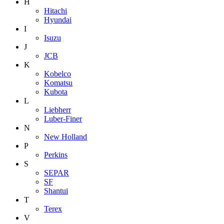
H
Hitachi
Hyundai
I
Isuzu
J
JCB
K
Kobelco
Komatsu
Kubota
L
Liebherr
Luber-Finer
N
New Holland
P
Perkins
S
SEPAR
SF
Shantui
T
Terex
V